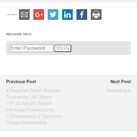
Udostępnij
Wprowadź hasło:
Previous Post
Next Post
Wsparcie Zadań Wydziału
Konsulting
Środowiska UM Gliwice
Przez Miejski System
Informacji Przestrzennej
Zintegrowany Z Systemem
Obiegu Dokumentów