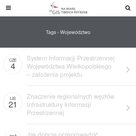
Tags › Województwo
System Informacji Przestrzennej
CZE
4
Województwa Wielkopolskiego
– założenia projektu
Znaczenie regionalnych węzłów
LIS
21
Infrastruktury Informacji
Przestrzennej
Jak dobrze przeprowadzić