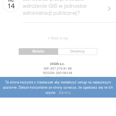
PAŹ
14
wdrożenie GIS w jednostce
administracji publicznej?
Back to top
Mobile
Desktop
24GIS s.c.
NIP: 657-276-81-88
REGON: 260196148
e-mail:
kontakt@24gis.pl
Ta strona korzysta z ciasteczek aby świadczyć usługi na najwyższym
poziomie. Dalsze korzystanie ze strony oznacza, że zgadzasz się na ich
użycie.
Zamknij