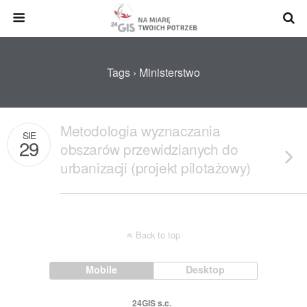
Tags › Ministerstwo
Metodologia wyznaczania
SIE
29
obszarów przewidzianych do
urbanizacji (projekt pilotażowy)
Back to top
Mobile
Desktop
24GIS s.c.