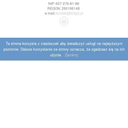
NIP: 657-276-81-88
REGON: 260196148
e-mail:
kontakt@24gis.pl
Ta strona korzysta z ciasteczek aby świadczyć usługi na najwyższym
poziomie. Dalsze korzystanie ze strony oznacza, że zgadzasz się na ich
użycie.
Zamknij