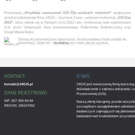
Prezentacja
„Przykłady zastosowań GIS w analizach miejskich”
wygłoszona
przed przedstawiciela firmy 24GIS – Szymona Ciupę – podczas konferencji
„GIS Day
2012”
, która odbyła się w Kielcach 14.11.2012 roku. Konferencja była organizowana
m.in. przez Uniwersytet Jana Kochanowskiego, Politechnikę Świętokrzyską oraz
Urząd Miasta Kielce.
Dostęp do prezentacji jest ograniczony. Jeżeli posiadasz hasło przejdź do
prezentacji. Jeżeli nie –
skontaktuj
się z nami, aby je uzyskać.
KONTAKT:
O NAS
kontakt@24GIS.pl
24GIS jest nowoczesną firmą tworzoną 
doświadczenie z zakresu wdrażania i z
DANE REJESTROWE:
Przestrzennej (GIS).
NIP: 657-259-94-84
Naszą ofertę kierujemy przede wszystki
REGON: 260167052
szczególnym uwzględnieniem administrac
badawczych zajmujących się planowan
badaniami nad środowiskiem przyrodni