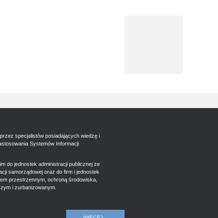
przez specjalistów posiadających wiedzę i
astosowania Systemów Informacji
m do jednostek administracji publicznej ze
ji samorządowej oraz do firm i jednostek
iem przestrzennym, ochroną środowiska,
czym i zurbanizowanym.
WIĘCEJ