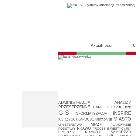
Aktualności
O
ADMINISTRACJA
ANALIZY
PRZESTRZENNE
DANE
DECYZJE
EZD
GIS
INSPIRE
INFORMATYZACJA
MIASTO
KORZYŚCI
LANDUSE
METADANE
MPZP
MINISTERSTWO
PLANOWANIE
PRAWO
PODSTAWY
PROCES INWESTYCYJNY
PROCESY
ROZWÓJ
SAMORZĄD
UML
ŚRODOWISKO
STRATEGIA
URBACT