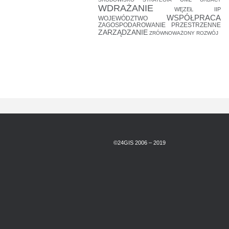
WDRAŻANIE
WĘZEŁ IIP
WSPÓŁPRACA
WOJEWÓDZTWO
ZAGOSPODAROWANIE PRZESTRZENNE
ZARZĄDZANIE
ZRÓWNOWAŻONY ROZWÓJ
©24GIS 2006 – 2019