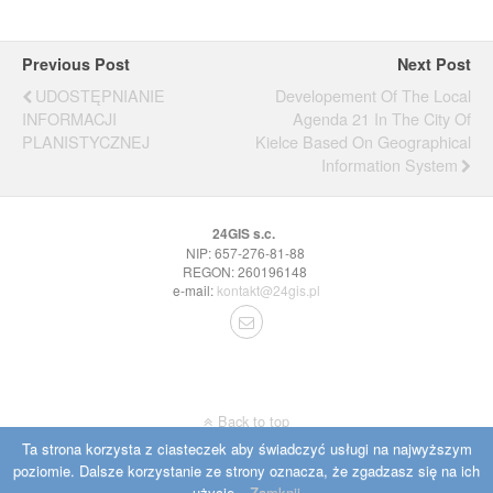
Previous Post
Next Post
UDOSTĘPNIANIE
Developement Of The Local
INFORMACJI
Agenda 21 In The City Of
PLANISTYCZNEJ
Kielce Based On Geographical
Information System
24GIS s.c.
NIP: 657-276-81-88
REGON: 260196148
e-mail:
kontakt@24gis.pl
Back to top
Ta strona korzysta z ciasteczek aby świadczyć usługi na najwyższym
poziomie. Dalsze korzystanie ze strony oznacza, że zgadzasz się na ich
Mobile
Desktop
użycie.
Zamknij