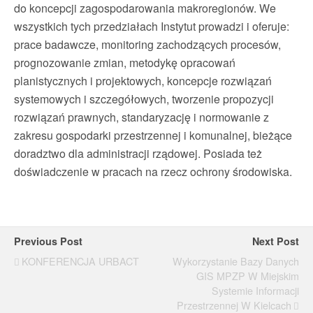
do koncepcji zagospodarowania makroregionów. We
wszystkich tych przedziałach Instytut prowadzi i oferuje:
prace badawcze, monitoring zachodzących procesów,
prognozowanie zmian, metodykę opracowań
planistycznych i projektowych, koncepcje rozwiązań
systemowych i szczegółowych, tworzenie propozycji
rozwiązań prawnych, standaryzację i normowanie z
zakresu gospodarki przestrzennej i komunalnej, bieżące
doradztwo dla administracji rządowej. Posiada też
doświadczenie w pracach na rzecz ochrony środowiska.
Previous Post
Next Post
KONFERENCJA URBACT
Wykorzystanie Bazy Danych
GIS MPZP W Miejskim
Systemie Informacji
Przestrzennej W Kielcach