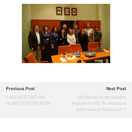
Previous Post
Next Post
GIS MEETING MA
Jak Dobrze Przeprowadzić
NOWYCH PATRONÓW
Wdrożenie GIS W Jednostce
Administracji Publicznej?