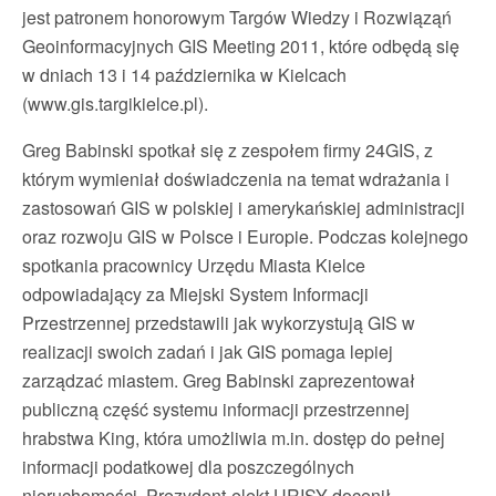
jest patronem honorowym Targów Wiedzy i Rozwiąząń
Geoinformacyjnych GIS Meeting 2011, które odbędą się
w dniach 13 i 14 października w Kielcach
(www.gis.targikielce.pl).
Greg Babinski spotkał się z zespołem firmy 24GIS, z
którym wymieniał doświadczenia na temat wdrażania i
zastosowań GIS w polskiej i amerykańskiej administracji
oraz rozwoju GIS w Polsce i Europie. Podczas kolejnego
spotkania pracownicy Urzędu Miasta Kielce
odpowiadający za Miejski System Informacji
Przestrzennej przedstawili jak wykorzystują GIS w
realizacji swoich zadań i jak GIS pomaga lepiej
zarządzać miastem. Greg Babinski zaprezentował
publiczną część systemu informacji przestrzennej
hrabstwa King, która umożliwia m.in. dostęp do pełnej
informacji podatkowej dla poszczególnych
nieruchomości. Prezydent-elekt URISY docenił