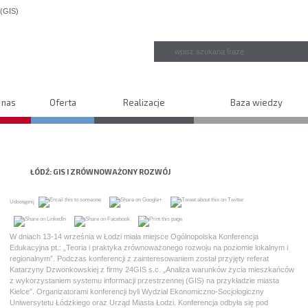
 nas
Oferta
Realizacje
Baza wiedzy
ŁÓDŹ: GIS I ZRÓWNOWAŻONY ROZWÓJ
Udostępnij
W dniach 13-14 września w Łodzi miała miejsce Ogólnopolska Konferencja
Edukacyjna pt.: „Teoria i praktyka zrównoważonego rozwoju na poziomie lokalnym i
regionalnym”. Podczas konferencji z zainteresowaniem został przyjęty referat
Katarzyny Dzwonkowskiej z firmy 24GIS s.c. „Analiza warunków życia mieszkańców
z wykorzystaniem systemu informacji przestrzennej (GIS) na przykładzie miasta
Kielce”. Organizatorami konferencji byli Wydział Ekonomiczno-Socjologiczny
Uniwersytetu Łódzkiego oraz Urząd Miasta Łodzi. Konferencja odbyła się pod