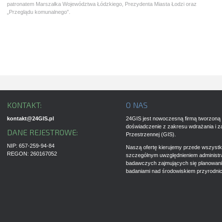
patronatem Marszałka Województwa Łódzkiego, Prezydenta Miasta Łodzi oraz
„Przeglądu komunalnego”.
KONTAKT:
O NAS
kontakt@24GIS.pl
24GIS jest nowoczesną firmą tworzoną 
doświadczenie z zakresu wdrażania i z
DANE REJESTROWE:
Przestrzennej (GIS).
NIP: 657-259-94-84
Naszą ofertę kierujemy przede wszystki
REGON: 260167052
szczególnym uwzględnieniem administrac
badawczych zajmujących się planowan
badaniami nad środowiskiem przyrodni