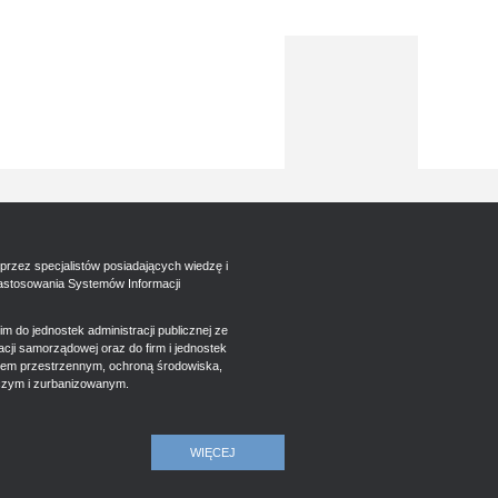
przez specjalistów posiadających wiedzę i
astosowania Systemów Informacji
m do jednostek administracji publicznej ze
ji samorządowej oraz do firm i jednostek
iem przestrzennym, ochroną środowiska,
czym i zurbanizowanym.
WIĘCEJ