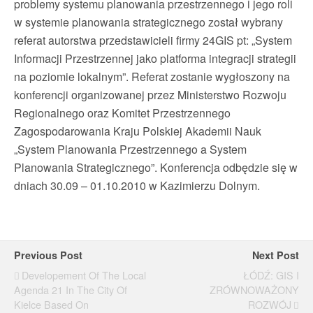
problemy systemu planowania przestrzennego i jego roli
w systemie planowania strategicznego został wybrany
referat autorstwa przedstawicieli firmy 24GIS pt: „System
Informacji Przestrzennej jako platforma integracji strategii
na poziomie lokalnym”. Referat zostanie wygłoszony na
konferencji organizowanej przez Ministerstwo Rozwoju
Regionalnego oraz Komitet Przestrzennego
Zagospodarowania Kraju Polskiej Akademii Nauk
„System Planowania Przestrzennego a System
Planowania Strategicznego”. Konferencja odbędzie się w
dniach 30.09 – 01.10.2010 w Kazimierzu Dolnym.
Previous Post
Next Post
Developement Of The Local
ŁÓDŹ: GIS I
Agenda 21 In The City Of
ZRÓWNOWAŻONY
Kielce Based On
ROZWÓJ