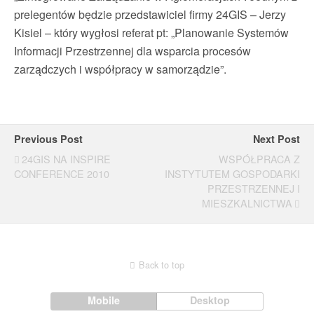
prelegentów będzie przedstawiciel firmy 24GIS – Jerzy
Kisiel – który wygłosi referat pt: „Planowanie Systemów
Informacji Przestrzennej dla wsparcia procesów
zarządczych i współpracy w samorządzie”.
Previous Post
Next Post
24GIS NA INSPIRE
WSPÓŁPRACA Z
CONFERENCE 2010
INSTYTUTEM GOSPODARKI
PRZESTRZENNEJ I
MIESZKALNICTWA
Back to top
Mobile
Desktop