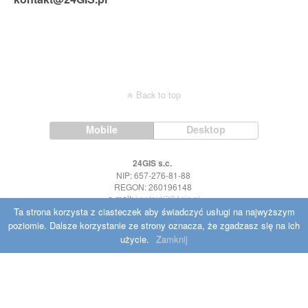
Back to top
Mobile
Desktop
24GIS s.c.
NIP: 657-276-81-88
REGON: 260196148
e-mail:
kontakt@24gis.pl
Ta strona korzysta z ciasteczek aby świadczyć usługi na najwyższym
poziomie. Dalsze korzystanie ze strony oznacza, że zgadzasz się na ich
użycie.
Zamknij