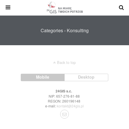
Categories ›
Konsulting
Back to top
Mobile
Desktop
24GIS s.c.
NIP: 657-276-81-88
REGON: 260196148
e-mail:
kontakt@24gis.pl