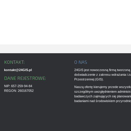
KONTAKT:
O NAS
kontakt@24GIS.pl
24GIS jest nowoczesną firmą tworzoną 
doświadczenie z zakresu wdrażania i z
DANE REJESTROWE:
Przestrzennej (GIS).
NIP: 657-259-94-84
Naszą ofertę kierujemy przede wszystki
REGON: 260167052
szczególnym uwzględnieniem administrac
badawczych zajmujących się planowan
badaniami nad środowiskiem przyrodni