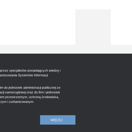
przez specjalistów posiadających wiedzę i
astosowania Systemów Informacji
m do jednostek administracji publicznej ze
ji samorządowej oraz do firm i jednostek
iem przestrzennym, ochroną środowiska,
czym i zurbanizowanym.
WIĘCEJ