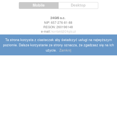
Mobile
Desktop
24GIS s.c.
NIP: 657-276-81-88
REGON: 260196148
e-mail:
kontakt@24gis.pl
Ta strona korzysta z ciasteczek aby świadczyć usługi na najwyższym
poziomie. Dalsze korzystanie ze strony oznacza, że zgadzasz się na ich
użycie.
Zamknij