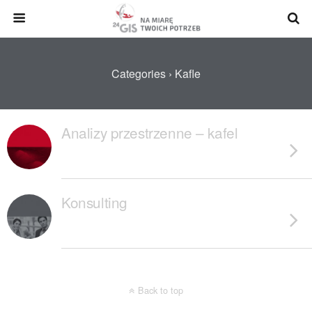
Categories ›
Kafle
Analizy przestrzenne – kafel
Konsulting
Back to top